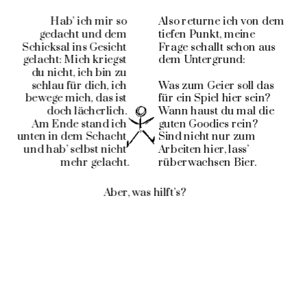
Hab’ ich mir so 
Also returne ich von dem 
gedacht und dem 
tiefen Punkt, meine 
Schicksal ins Gesicht 
Frage schallt schon aus 
gelacht: Mich kriegst 
dem Untergrund:
du nicht, ich bin zu 
schlau für dich, ich 
Was zum Geier soll das 
bewege mich, das ist 
für ein Spiel hier sein? 
doch lächerlich. 
Wann haust du mal die 
Am Ende stand ich 
guten Goodies rein?
unten in dem Schacht 
Sind nicht nur zum 
und hab’ selbst nicht 
Arbeiten hier, lass’  
mehr gelacht.
rüberwachsen Bier.
Aber, was hilft’s?